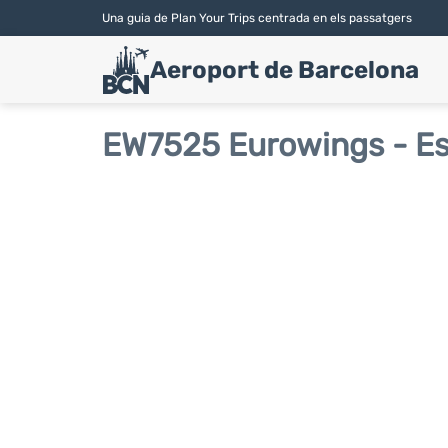
Una guia de Plan Your Trips centrada en els passatgers
Aeroport de Barcelona
EW7525 Eurowings - Est