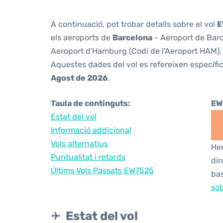
A continuació, pot trobar detalls sobre el vol
E
els aeroports de
Barcelona
- Aeroport de Barc
Aeroport d'Hamburg (Codi de l'Aeroport HAM).
Aquestes dades del vol es refereixen específic
Agost de 2026
.
Taula de continguts:
EW
Estat del vol
Informació addicional
Vols alternatius
Hem
Puntualitat i retards
din
Últims Vols Passats EW7525
bas
sob
Estat del vol