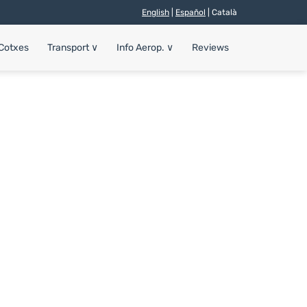
English
|
Español
| Català
 Cotxes
Transport
∨
Info Aerop.
∨
Reviews