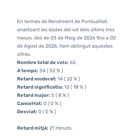
En termes de Rendiment de Puntualitat,
analitzant les dades del vol dels últims tres
mesos, des de 03 de Maig de 2026 fins a 02
de Agost de 2026, hem obtingut aquestes
xifres.
Nombre total de vols:
65
A temps:
34 ( 52 % )
Retard moderat:
14 ( 22 % )
Retard significatiu:
12 ( 18 % )
Retard major:
5 ( 8 % )
Cancel·lat:
0 ( 0 % )
Desviat:
0 ( 0 % )
Retard mitjà:
21 minuts.