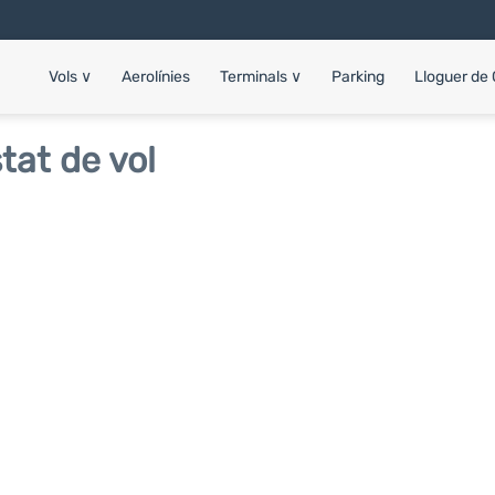
Vols
∨
Aerolínies
Terminals
∨
Parking
Lloguer de
at de vol