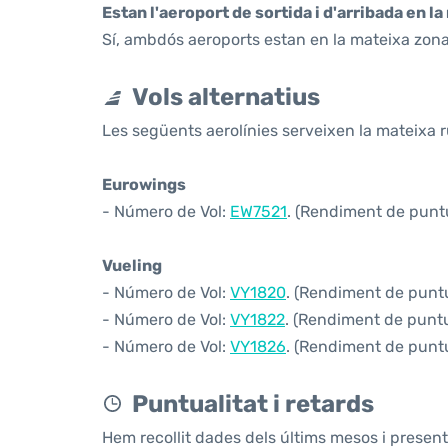
Estan l'aeroport de sortida i d'arribada en l
Sí, ambdós aeroports estan en la mateixa zona
Vols alternatius
Les següents aerolínies serveixen la mateixa 
Eurowings
- Número de Vol:
EW7521
. (Rendiment de puntua
Vueling
- Número de Vol:
VY1820
. (Rendiment de puntua
- Número de Vol:
VY1822
. (Rendiment de puntua
- Número de Vol:
VY1826
. (Rendiment de puntua
Puntualitat i retards
Hem recollit dades dels últims mesos i prese