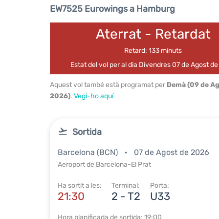
EW7525 Eurowings a Hamburg
Aterrat - Retardat
Retard: 133 minuts
Estat del vol per al dia Divendres 07 de Agost d
Aquest vol també està programat per
Demà (09 de Ag
2026)
.
Vegi-ho aquí
Sortida
Barcelona (BCN)
07 de Agost de 2026
Aeroport de Barcelona-El Prat
Ha sortit a les:
Terminal:
Porta:
21:30
2 - T2
U33
Hora planificada de sortida: 19:00