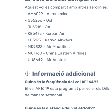
Aquest vol és compartit amb altres aerolínies, 
- AM6029 - Aeromexico
- G35236 - Gol
- JL5318 - JAL
- KE6472 - Korean Air
- KQ3173 - Kenya Airways
- MK9323 - Air Mauritius
- MU1760 - China Eastern Airlines
- UU8649 - Air Austral
Informació addicional
Quina és la freqüència del vol AF1649?
El vol AF1649 està programat per volar els Dil
de manera setmanal.
Quina és la distància del vol AF1649?