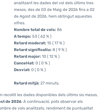
analitzant les dades del vol dels últims tres
mesos, des de 03 de Maig de 2026 fins a 02
de Agost de 2026, hem obtingut aquestes
xifres.
Nombre total de vols:
86
A temps:
53 ( 62 % )
Retard moderat:
15 ( 17 % )
Retard significatiu:
8 ( 9 % )
Retard major:
10 ( 12 % )
Cancel·lat:
0 ( 0 % )
Desviat:
0 ( 0 % )
Retard mitjà:
27 minuts.
m recollit les dades disponibles dels últims sis mesos,
ost de 2026
. A continuació, pots observar els
ombre de vols analitzats, rendiment de puntualitat