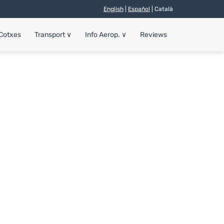
English
|
Español
| Català
 Cotxes
Transport
∨
Info Aerop.
∨
Reviews