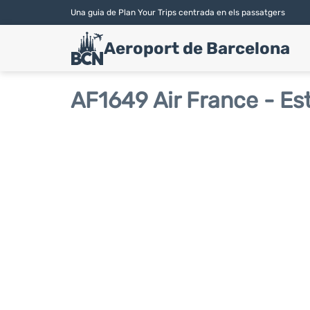
Una guia de Plan Your Trips centrada en els passatgers
Aeroport de Barcelona
AF1649 Air France - Est