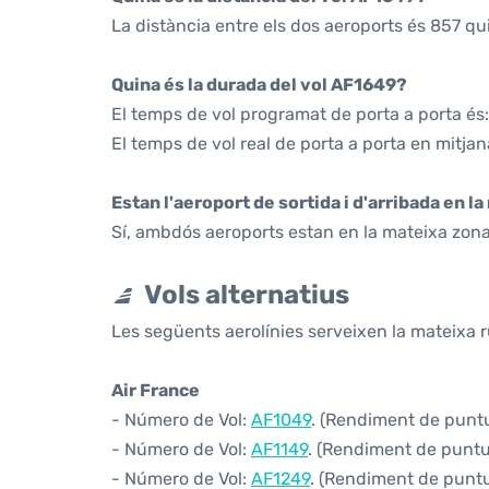
La distància entre els dos aeroports és 857 qu
Quina és la durada del vol AF1649?
El temps de vol programat de porta a porta és:
El temps de vol real de porta a porta en mitjan
Estan l'aeroport de sortida i d'arribada en l
Sí, ambdós aeroports estan en la mateixa zona
Vols alternatius
Les següents aerolínies serveixen la mateixa r
Air France
- Número de Vol:
AF1049
. (Rendiment de puntua
- Número de Vol:
AF1149
. (Rendiment de puntua
- Número de Vol:
AF1249
. (Rendiment de puntua