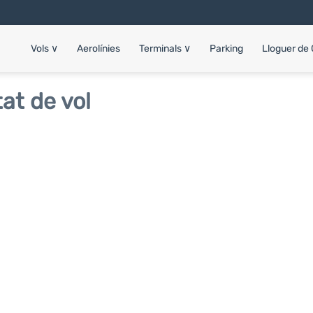
Vols
∨
Aerolínies
Terminals
∨
Parking
Lloguer de
at de vol