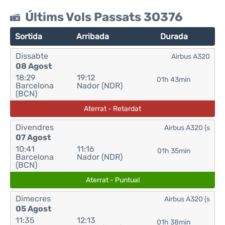
Últims Vols Passats 3O376
Sortida
Arribada
Durada
Dissabte
Airbus A320
08 Agost
18:29
19:12
01h 43min
Barcelona
Nador (NDR)
(BCN)
Aterrat - Retardat
Divendres
Airbus A320 (s
07 Agost
10:41
11:16
01h 35min
Barcelona
Nador (NDR)
(BCN)
Aterrat - Puntual
Dimecres
Airbus A320 (s
05 Agost
11:35
12:13
01h 38min