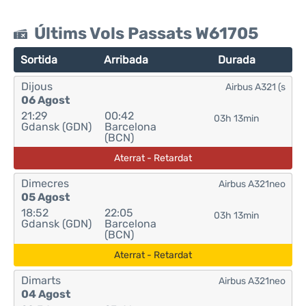
Últims Vols Passats W61705
Sortida
Arribada
Durada
Dijous
Airbus A321 (s
06 Agost
21:29
00:42
03h 13min
Gdansk (GDN)
Barcelona
(BCN)
Aterrat - Retardat
Dimecres
Airbus A321neo
05 Agost
18:52
22:05
03h 13min
Gdansk (GDN)
Barcelona
(BCN)
Aterrat - Retardat
Dimarts
Airbus A321neo
04 Agost