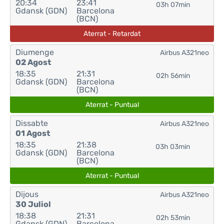
20:34
23:41
03h 07min
Gdansk (GDN)
Barcelona
(BCN)
Aterrat - Retardat
Diumenge
Airbus A321neo
02 Agost
18:35
21:31
02h 56min
Gdansk (GDN)
Barcelona
(BCN)
Aterrat - Puntual
Dissabte
Airbus A321neo
01 Agost
18:35
21:38
03h 03min
Gdansk (GDN)
Barcelona
(BCN)
Aterrat - Puntual
Dijous
Airbus A321neo
30 Juliol
18:38
21:31
02h 53min
Gdansk (GDN)
Barcelona