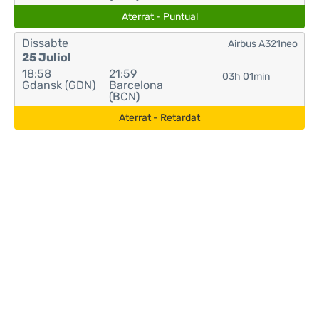
Aterrat - Puntual
Dissabte
Airbus A321neo
25 Juliol
18:58
21:59
03h 01min
Gdansk (GDN)
Barcelona
(BCN)
Aterrat - Retardat