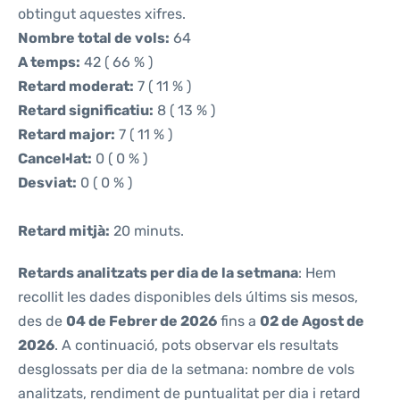
obtingut aquestes xifres.
Nombre total de vols:
64
A temps:
42 ( 66 % )
Retard moderat:
7 ( 11 % )
Retard significatiu:
8 ( 13 % )
Retard major:
7 ( 11 % )
Cancel·lat:
0 ( 0 % )
Desviat:
0 ( 0 % )
Retard mitjà:
20 minuts.
Retards analitzats per dia de la setmana
: Hem
recollit les dades disponibles dels últims sis mesos,
des de
04 de Febrer de 2026
fins a
02 de Agost de
2026
. A continuació, pots observar els resultats
desglossats per dia de la setmana: nombre de vols
analitzats, rendiment de puntualitat per dia i retard