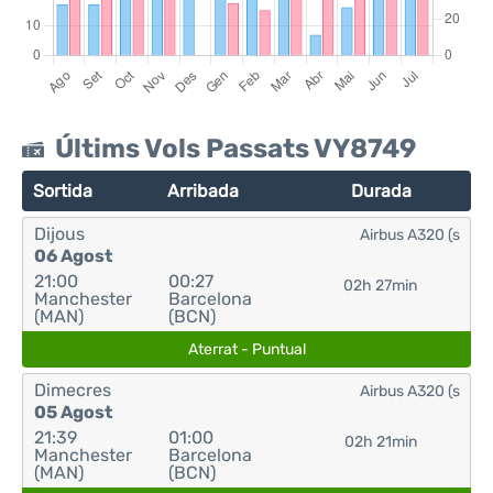
Últims Vols Passats VY8749
Sortida
Arribada
Durada
Dijous
Airbus A320 (s
06 Agost
21:00
00:27
02h 27min
Manchester
Barcelona
(MAN)
(BCN)
Aterrat - Puntual
Dimecres
Airbus A320 (s
05 Agost
21:39
01:00
02h 21min
Manchester
Barcelona
(MAN)
(BCN)