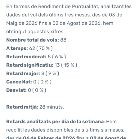
En termes de Rendiment de Puntualitat, analitzant les
dades del vol dels últims tres mesos, des de 03 de
Maig de 2026 fins a 02 de Agost de 2026, hem
obtingut aquestes xifres.
Nombre total de vols:
88
A temps:
62 ( 70 % )
Retard moderat:
5 ( 6 % )
Retard significatiu:
13 ( 15 % )
Retard major:
8 ( 9 % )
Cancel·lat:
0 ( 0 % )
Desviat:
0 ( 0 % )
Retard mitjà:
28 minuts.
Retards analitzats per dia de la setmana
: Hem
recollit les dades disponibles dels últims sis mesos,
des de
06 de Febrer de 2026
fins a
02 de Agost de