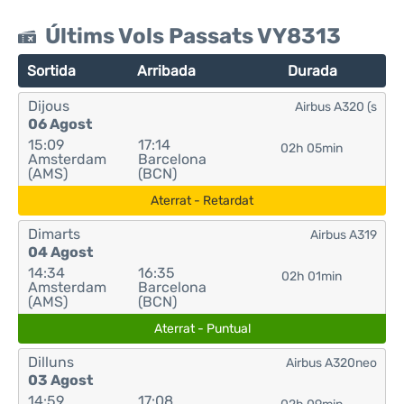
Últims Vols Passats VY8313
Sortida
Arribada
Durada
Dijous
Airbus A320 (s
06 Agost
15:09
17:14
02h 05min
Amsterdam
Barcelona
(AMS)
(BCN)
Aterrat - Retardat
Dimarts
Airbus A319
04 Agost
14:34
16:35
02h 01min
Amsterdam
Barcelona
(AMS)
(BCN)
Aterrat - Puntual
Dilluns
Airbus A320neo
03 Agost
14:59
17:08