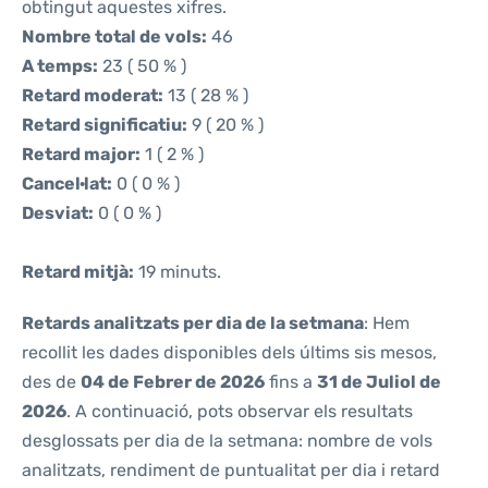
obtingut aquestes xifres.
Nombre total de vols:
46
A temps:
23 ( 50 % )
Retard moderat:
13 ( 28 % )
Retard significatiu:
9 ( 20 % )
Retard major:
1 ( 2 % )
Cancel·lat:
0 ( 0 % )
Desviat:
0 ( 0 % )
Retard mitjà:
19 minuts.
Retards analitzats per dia de la setmana
: Hem
recollit les dades disponibles dels últims sis mesos,
des de
04 de Febrer de 2026
fins a
31 de Juliol de
2026
. A continuació, pots observar els resultats
desglossats per dia de la setmana: nombre de vols
analitzats, rendiment de puntualitat per dia i retard