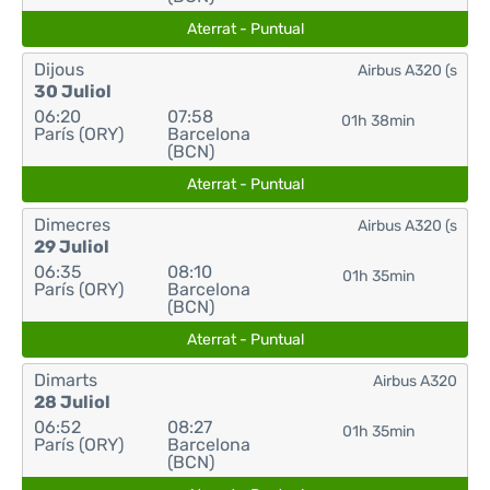
Aterrat - Puntual
Dijous
Airbus A320 (s
30 Juliol
06:20
07:58
01h 38min
París (ORY)
Barcelona
(BCN)
Aterrat - Puntual
Dimecres
Airbus A320 (s
29 Juliol
06:35
08:10
01h 35min
París (ORY)
Barcelona
(BCN)
Aterrat - Puntual
Dimarts
Airbus A320
28 Juliol
06:52
08:27
01h 35min
París (ORY)
Barcelona
(BCN)