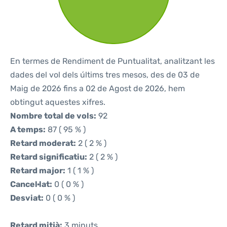
En termes de Rendiment de Puntualitat, analitzant les
dades del vol dels últims tres mesos, des de 03 de
Maig de 2026 fins a 02 de Agost de 2026, hem
obtingut aquestes xifres.
Nombre total de vols:
92
A temps:
87 ( 95 % )
Retard moderat:
2 ( 2 % )
Retard significatiu:
2 ( 2 % )
Retard major:
1 ( 1 % )
Cancel·lat:
0 ( 0 % )
Desviat:
0 ( 0 % )
Retard mitjà:
3 minuts.