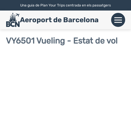
Una guia de Plan Your Trips centrada en els passatgers
English
|
Español
| Català
Aeroport de Barcelona
+
Vols
VY6501 Vueling - Estat de vol
Aerolínies
+
Terminals
Parking
Lloguer de Cotxes
+
Transport
+
Info Aerop.