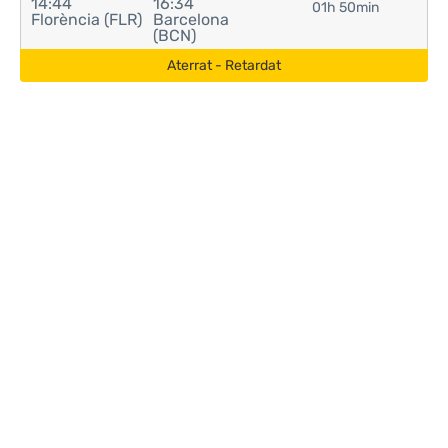
14:44
16:34
01h 50min
Florència (FLR)
Barcelona
(BCN)
Aterrat - Retardat