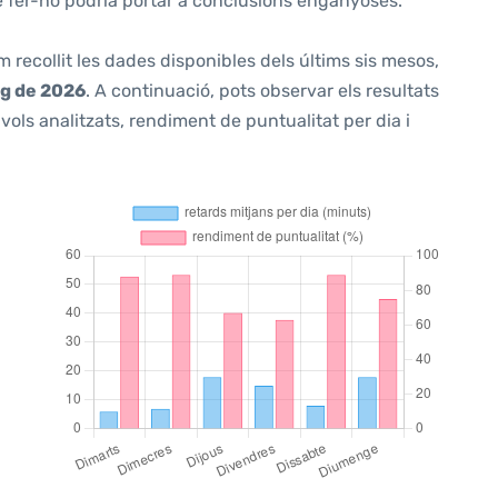
ue fer-ho podria portar a conclusions enganyoses.
m recollit les dades disponibles dels últims sis mesos,
ig de 2026
. A continuació, pots observar els resultats
ols analitzats, rendiment de puntualitat per dia i