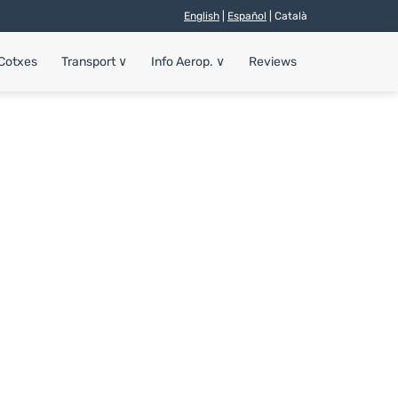
English
|
Español
| Català
 Cotxes
Transport
∨
Info Aerop.
∨
Reviews