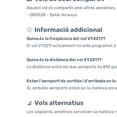
Aquest vol és compartit amb altres aerolínies, 
- QR3528 - Qatar Airways
Informació addicional
Quina és la freqüència del vol VY2217?
El vol VY2217 actualment no està programat a 
Quina és la distància del vol VY2217?
La distància entre els dos aeroports és 810 qu
Estan l'aeroport de sortida i d'arribada en l
Sí, ambdós aeroports estan en la mateixa zona
Vols alternatius
Les següents aerolínies serveixen la mateixa ru