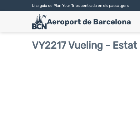
Una guia de Plan Your Trips centrada en els passatgers
Aeroport de Barcelona
VY2217 Vueling - Estat 