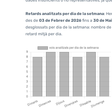
dades insuficients o no representatives, ja q
Retards analitzats per dia de la setmana
: He
des de
03 de Febrer de 2026
fins a
30 de Ma
desglossats per dia de la setmana: nombre de v
retard mitjà per dia.