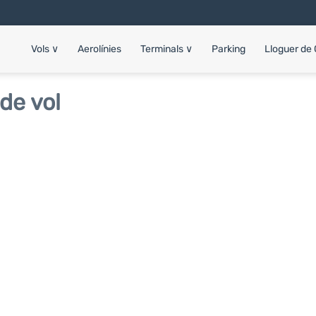
Vols
∨
Aerolínies
Terminals
∨
Parking
Lloguer de
de vol