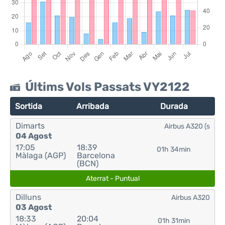
Últims Vols Passats VY2122
Sortida
Arribada
Durada
Dimarts
Airbus A320 (s
04 Agost
17:05
18:39
01h 34min
Màlaga (AGP)
Barcelona
(BCN)
Aterrat - Puntual
Dilluns
Airbus A320
03 Agost
18:33
20:04
01h 31min