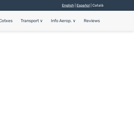
English
|
Español
| Català
 Cotxes
Transport
∨
Info Aerop.
∨
Reviews