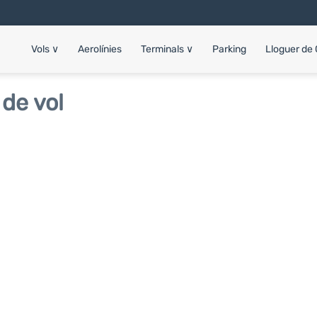
Vols
∨
Aerolínies
Terminals
∨
Parking
Lloguer de
de vol