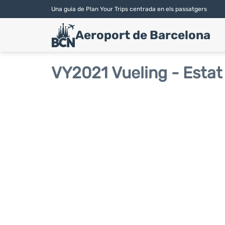
Una guia de Plan Your Trips centrada en els passatgers
Aeroport de Barcelona
VY2021 Vueling - Estat 