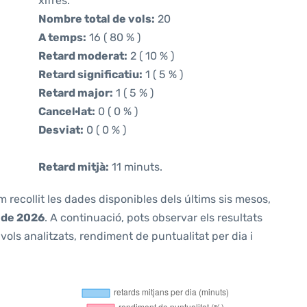
xifres.
Nombre total de vols:
20
A temps:
16 ( 80 % )
Retard moderat:
2 ( 10 % )
Retard significatiu:
1 ( 5 % )
Retard major:
1 ( 5 % )
Cancel·lat:
0 ( 0 % )
Desviat:
0 ( 0 % )
Retard mitjà:
11 minuts.
m recollit les dades disponibles dels últims sis mesos,
 de 2026
. A continuació, pots observar els resultats
ols analitzats, rendiment de puntualitat per dia i