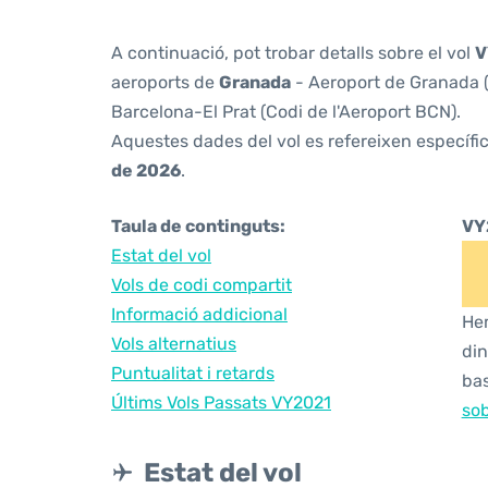
A continuació, pot trobar detalls sobre el vol
V
aeroports de
Granada
- Aeroport de Granada (
Barcelona-El Prat (Codi de l'Aeroport BCN).
Aquestes dades del vol es refereixen específic
de 2026
.
Taula de continguts:
VY
Estat del vol
Vols de codi compartit
Informació addicional
Hem
Vols alternatius
din
Puntualitat i retards
bas
Últims Vols Passats VY2021
sob
Estat del vol