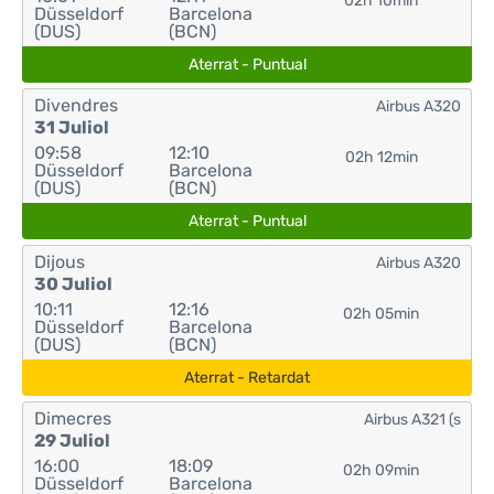
02h 10min
Düsseldorf
Barcelona
(DUS)
(BCN)
Aterrat - Puntual
Divendres
Airbus A320
31 Juliol
09:58
12:10
02h 12min
Düsseldorf
Barcelona
(DUS)
(BCN)
Aterrat - Puntual
Dijous
Airbus A320
30 Juliol
10:11
12:16
02h 05min
Düsseldorf
Barcelona
(DUS)
(BCN)
Aterrat - Retardat
Dimecres
Airbus A321 (s
29 Juliol
16:00
18:09
02h 09min
Düsseldorf
Barcelona