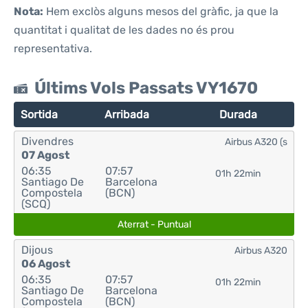
Nota:
Hem exclòs alguns mesos del gràfic, ja que la
quantitat i qualitat de les dades no és prou
representativa.
Últims Vols Passats VY1670
Sortida
Arribada
Durada
Divendres
Airbus A320 (s
07 Agost
06:35
07:57
01h 22min
Santiago De
Barcelona
Compostela
(BCN)
(SCQ)
Aterrat - Puntual
Dijous
Airbus A320
06 Agost
06:35
07:57
01h 22min
Santiago De
Barcelona
Compostela
(BCN)