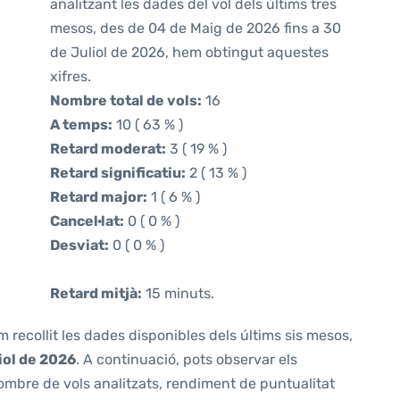
analitzant les dades del vol dels últims tres
mesos, des de 04 de Maig de 2026 fins a 30
de Juliol de 2026, hem obtingut aquestes
xifres.
Nombre total de vols:
16
A temps:
10 ( 63 % )
Retard moderat:
3 ( 19 % )
Retard significatiu:
2 ( 13 % )
Retard major:
1 ( 6 % )
Cancel·lat:
0 ( 0 % )
Desviat:
0 ( 0 % )
Retard mitjà:
15 minuts.
m recollit les dades disponibles dels últims sis mesos,
iol de 2026
. A continuació, pots observar els
ombre de vols analitzats, rendiment de puntualitat