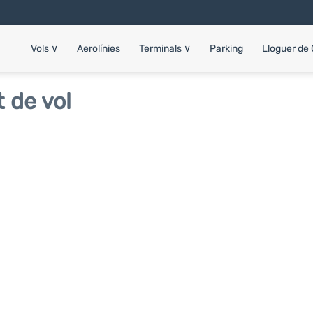
Vols
∨
Aerolínies
Terminals
∨
Parking
Lloguer de
 de vol