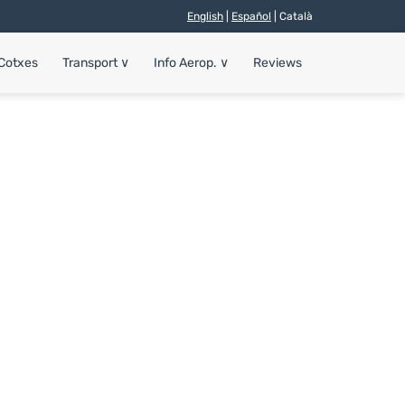
English
|
Español
| Català
 Cotxes
Transport
∨
Info Aerop.
∨
Reviews