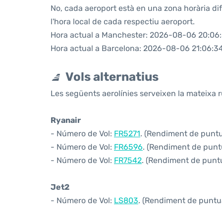
No, cada aeroport està en una zona horària di
l'hora local de cada respectiu aeroport.
Hora actual a Manchester: 2026-08-06 20:06
Hora actual a Barcelona: 2026-08-06 21:06:3
Vols alternatius
Les següents aerolínies serveixen la mateixa 
Ryanair
- Número de Vol:
FR5271
. (Rendiment de puntua
- Número de Vol:
FR6596
. (Rendiment de puntu
- Número de Vol:
FR7542
. (Rendiment de puntua
Jet2
- Número de Vol:
LS803
. (Rendiment de puntual