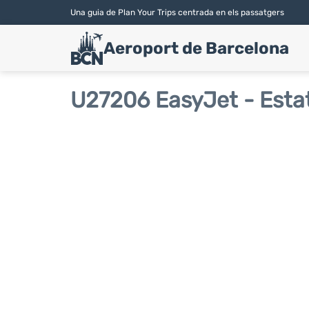
Una guia de Plan Your Trips centrada en els passatgers
Aeroport de Barcelona
U27206 EasyJet - Estat