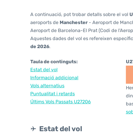
A continuació, pot trobar detalls sobre el vol
U
aeroports de
Manchester
- Aeroport de Manch
Aeroport de Barcelona-El Prat (Codi de l'Aero
Aquestes dades del vol es refereixen específic
de 2026
.
Taula de continguts:
U2
Estat del vol
Informació addicional
Vols alternatius
Hem
Puntualitat i retards
din
Últims Vols Passats U27206
bas
sob
Estat del vol