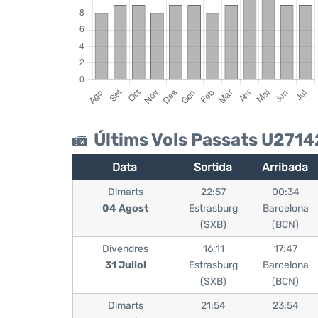
Últims Vols Passats U2714
Data
Sortida
Arribada
Dimarts
22:57
00:34
04 Agost
Estrasburg
Barcelona
(SXB)
(BCN)
Divendres
16:11
17:47
31 Juliol
Estrasburg
Barcelona
(SXB)
(BCN)
Dimarts
21:54
23:54