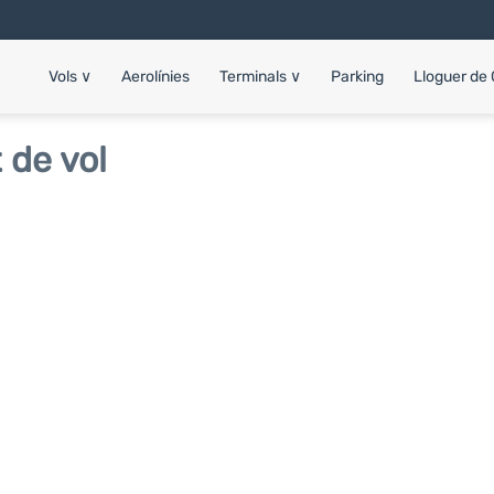
Vols
∨
Aerolínies
Terminals
∨
Parking
Lloguer de
 de vol