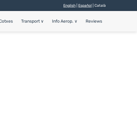
English
|
Español
| Català
 Cotxes
Transport
∨
Info Aerop.
∨
Reviews