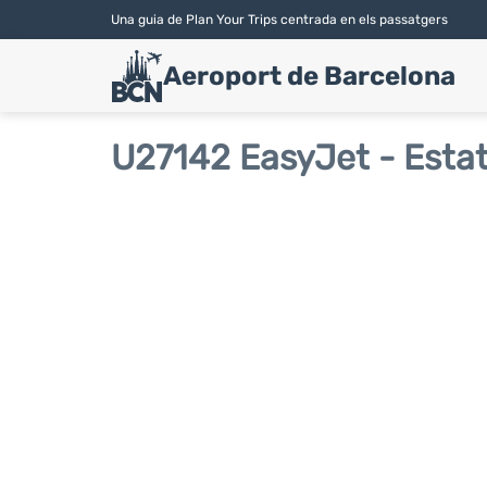
Una guia de Plan Your Trips centrada en els passatgers
Aeroport de Barcelona
U27142 EasyJet - Estat