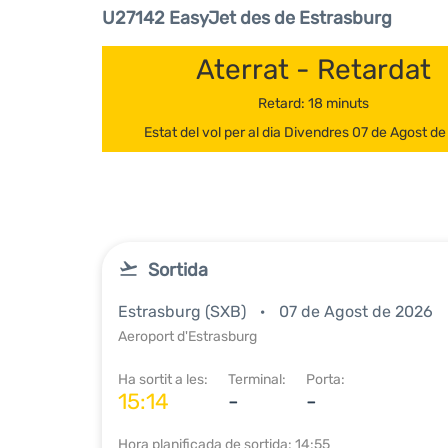
U27142 EasyJet des de Estrasburg
Aterrat - Retardat
Retard: 18 minuts
Estat del vol per al dia Divendres 07 de Agost d
Sortida
Estrasburg (SXB)
07 de Agost de 2026
Aeroport d'Estrasburg
Ha sortit a les:
Terminal:
Porta:
15:14
-
-
Hora planificada de sortida: 14:55