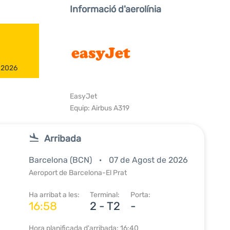
Informació d'aerolínia
e 2026
EasyJet
Equip: Airbus A319
Arribada
Barcelona (BCN)
07 de Agost de 2026
Aeroport de Barcelona-El Prat
Ha arribat a les:
Terminal:
Porta:
16:58
2 - T2
-
Hora planificada d'arribada: 16:40