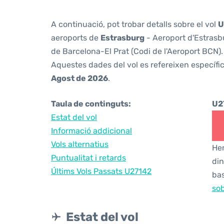
A continuació, pot trobar detalls sobre el vol
U
aeroports de
Estrasburg
- Aeroport d'Estrasbu
de Barcelona-El Prat (Codi de l'Aeroport BCN).
Aquestes dades del vol es refereixen específic
Agost de 2026
.
Taula de continguts:
U2
Estat del vol
Informació addicional
Vols alternatius
Hem
Puntualitat i retards
din
Últims Vols Passats U27142
bas
sob
Estat del vol