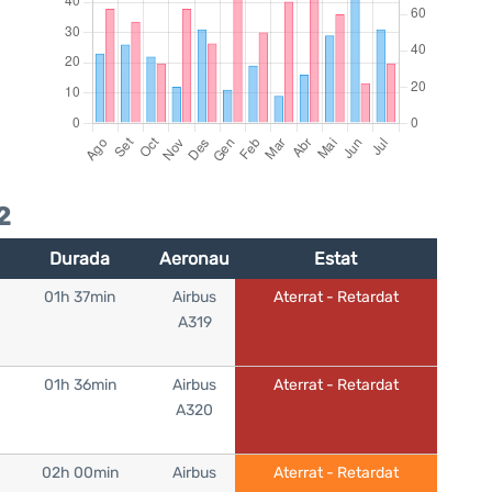
2
Durada
Aeronau
Estat
01h 37min
Airbus
Aterrat - Retardat
A319
01h 36min
Airbus
Aterrat - Retardat
A320
02h 00min
Airbus
Aterrat - Retardat