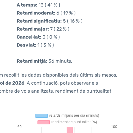
A temps:
13 ( 41 % )
Retard moderat:
6 ( 19 % )
Retard significatiu:
5 ( 16 % )
Retard major:
7 ( 22 % )
Cancel·lat:
0 ( 0 % )
Desviat:
1 ( 3 % )
Retard mitjà:
36 minuts.
m recollit les dades disponibles dels últims sis mesos,
iol de 2026
. A continuació, pots observar els
ombre de vols analitzats, rendiment de puntualitat