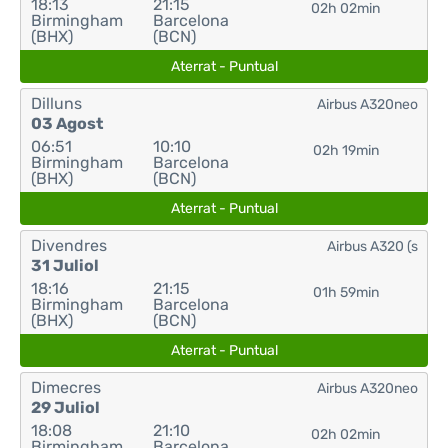
18:13
21:15
02h 02min
Birmingham
Barcelona
(BHX)
(BCN)
Aterrat - Puntual
Dilluns
Airbus A320neo
03 Agost
06:51
10:10
02h 19min
Birmingham
Barcelona
(BHX)
(BCN)
Aterrat - Puntual
Divendres
Airbus A320 (s
31 Juliol
18:16
21:15
01h 59min
Birmingham
Barcelona
(BHX)
(BCN)
Aterrat - Puntual
Dimecres
Airbus A320neo
29 Juliol
18:08
21:10
02h 02min
Birmingham
Barcelona