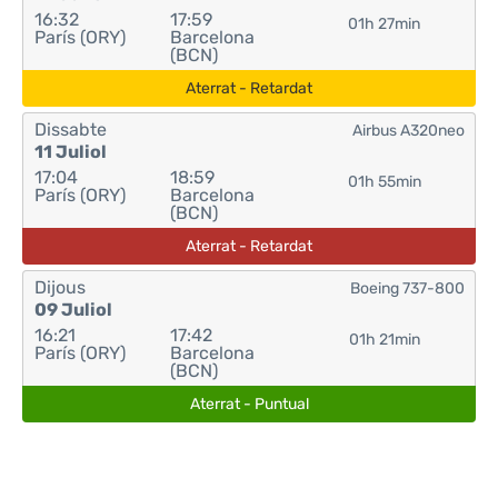
16:32
17:59
01h 27min
París (ORY)
Barcelona
(BCN)
Aterrat - Retardat
Dissabte
Airbus A320neo
11 Juliol
17:04
18:59
01h 55min
París (ORY)
Barcelona
(BCN)
Aterrat - Retardat
Dijous
Boeing 737-800
09 Juliol
16:21
17:42
01h 21min
París (ORY)
Barcelona
(BCN)
Aterrat - Puntual