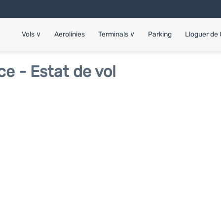
Vols
∨
Aerolínies
Terminals
∨
Parking
Lloguer de
e - Estat de vol