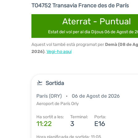
TO4752 Transavia France des de París
Aterrat - Puntual
Estat del vol per al dia Dijous 06 de Agost de 
Aquest vol també està programat per
Demà (08 de Ag
2026)
.
Vegi-ho aquí
Sortida
París (ORY)
06 de Agost de 2026
Aeroport de París Orly
Ha sortit a les:
Terminal:
Porta:
11:22
3
E16
Hora planificada de sortida: 11:05