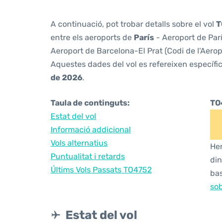
A continuació, pot trobar detalls sobre el vol
T
entre els aeroports de
París
- Aeroport de Parí
Aeroport de Barcelona-El Prat (Codi de l'Aero
Aquestes dades del vol es refereixen específic
de 2026
.
Taula de continguts:
TO
Estat del vol
Informació addicional
Vols alternatius
Hem
Puntualitat i retards
din
Últims Vols Passats TO4752
bas
sob
Estat del vol