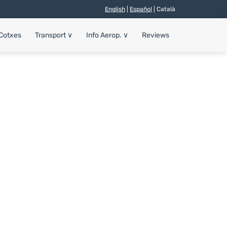
English
|
Español
| Català
 Cotxes
Transport
∨
Info Aerop.
∨
Reviews