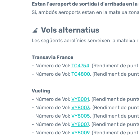
Estan l'aeroport de sortida i d'arribada en l
Sí, ambdós aeroports estan en la mateixa zona
Vols alternatius
Les següents aerolínies serveixen la mateixa r
Transavia France
- Número de Vol:
TO4754
. (Rendiment de puntu
- Número de Vol:
TO4800
. (Rendiment de puntu
Vueling
- Número de Vol:
VY8001
. (Rendiment de puntu
- Número de Vol:
VY8003
. (Rendiment de puntu
- Número de Vol:
VY8005
. (Rendiment de puntu
- Número de Vol:
VY8007
. (Rendiment de puntua
- Número de Vol:
VY8009
. (Rendiment de puntu