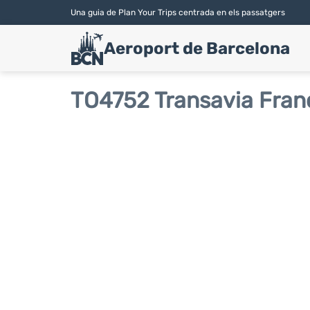
Una guia de Plan Your Trips centrada en els passatgers
Aeroport de Barcelona
TO4752 Transavia Franc