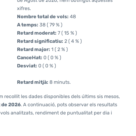
de Agost de 2026, hem obtingut aquestes
xifres.
Nombre total de vols:
48
A temps:
38 ( 79 % )
Retard moderat:
7 ( 15 % )
Retard significatiu:
2 ( 4 % )
Retard major:
1 ( 2 % )
Cancel·lat:
0 ( 0 % )
Desviat:
0 ( 0 % )
Retard mitjà:
8 minuts.
m recollit les dades disponibles dels últims sis mesos,
t de 2026
. A continuació, pots observar els resultats
ols analitzats, rendiment de puntualitat per dia i