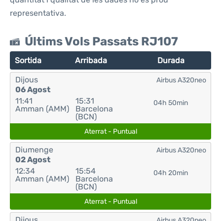
representativa.
Últims Vols Passats RJ107
Sortida
Arribada
Durada
Dijous
Airbus A320neo
06 Agost
11:41
15:31
04h 50min
Amman (AMM)
Barcelona
(BCN)
Aterrat - Puntual
Diumenge
Airbus A320neo
02 Agost
12:34
15:54
04h 20min
Amman (AMM)
Barcelona
(BCN)
Aterrat - Puntual
Dijous
Airbus A320neo