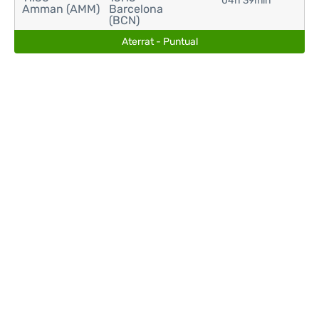
04h 39min
Amman (AMM)
Barcelona
(BCN)
Aterrat - Puntual