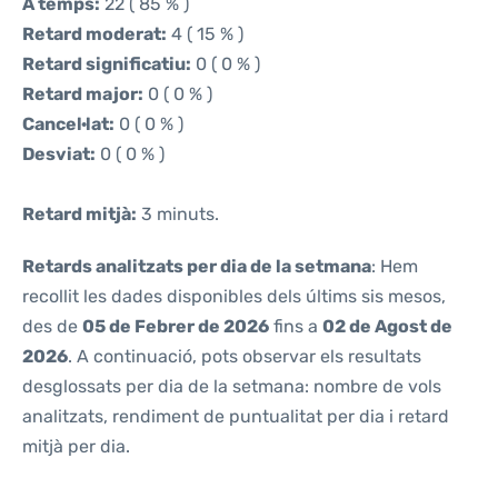
A temps:
22 ( 85 % )
Retard moderat:
4 ( 15 % )
Retard significatiu:
0 ( 0 % )
Retard major:
0 ( 0 % )
Cancel·lat:
0 ( 0 % )
Desviat:
0 ( 0 % )
Retard mitjà:
3 minuts.
Retards analitzats per dia de la setmana
: Hem
recollit les dades disponibles dels últims sis mesos,
des de
05 de Febrer de 2026
fins a
02 de Agost de
2026
. A continuació, pots observar els resultats
desglossats per dia de la setmana: nombre de vols
analitzats, rendiment de puntualitat per dia i retard
mitjà per dia.