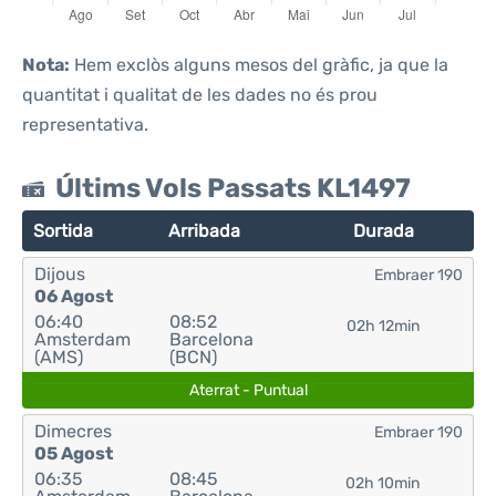
Nota:
Hem exclòs alguns mesos del gràfic, ja que la
quantitat i qualitat de les dades no és prou
representativa.
Últims Vols Passats KL1497
Sortida
Arribada
Durada
Dijous
Embraer 190
06 Agost
06:40
08:52
02h 12min
Amsterdam
Barcelona
(AMS)
(BCN)
Aterrat - Puntual
Dimecres
Embraer 190
05 Agost
06:35
08:45
02h 10min