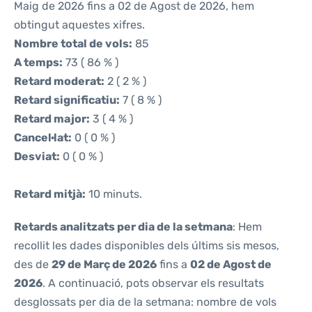
Maig de 2026 fins a 02 de Agost de 2026, hem
obtingut aquestes xifres.
Nombre total de vols:
85
A temps:
73 ( 86 % )
Retard moderat:
2 ( 2 % )
Retard significatiu:
7 ( 8 % )
Retard major:
3 ( 4 % )
Cancel·lat:
0 ( 0 % )
Desviat:
0 ( 0 % )
Retard mitjà:
10 minuts.
Retards analitzats per dia de la setmana
: Hem
recollit les dades disponibles dels últims sis mesos,
des de
29 de Març de 2026
fins a
02 de Agost de
2026
. A continuació, pots observar els resultats
desglossats per dia de la setmana: nombre de vols