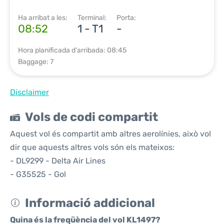
Ha arribat a les:
Terminal:
Porta:
08:52
1 - T1
-
Hora planificada d'arribada: 08:45
Baggage: 7
Disclaimer
Vols de codi compartit
Aquest vol és compartit amb altres aerolínies, això vol
dir que aquests altres vols són els mateixos:
- DL9299 - Delta Air Lines
- G35525 - Gol
Informació addicional
Quina és la freqüència del vol KL1497?