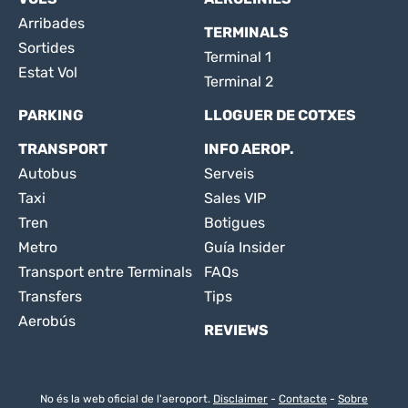
Arribades
TERMINALS
Sortides
Terminal 1
Estat Vol
Terminal 2
PARKING
LLOGUER DE COTXES
TRANSPORT
INFO AEROP.
Autobus
Serveis
Taxi
Sales VIP
Tren
Botigues
Metro
Guía Insider
Transport entre Terminals
FAQs
Transfers
Tips
Aerobús
REVIEWS
No és la web oficial de l'aeroport.
Disclaimer
-
Contacte
-
Sobre