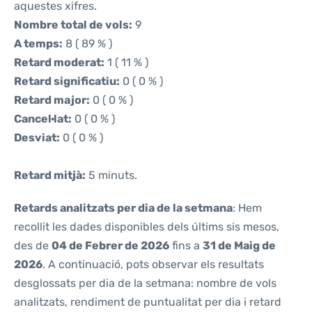
aquestes xifres.
Nombre total de vols:
9
A temps:
8 ( 89 % )
Retard moderat:
1 ( 11 % )
Retard significatiu:
0 ( 0 % )
Retard major:
0 ( 0 % )
Cancel·lat:
0 ( 0 % )
Desviat:
0 ( 0 % )
Retard mitjà:
5 minuts.
Retards analitzats per dia de la setmana
: Hem
recollit les dades disponibles dels últims sis mesos,
des de
04 de Febrer de 2026
fins a
31 de Maig de
2026
. A continuació, pots observar els resultats
desglossats per dia de la setmana: nombre de vols
analitzats, rendiment de puntualitat per dia i retard