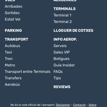
Arribades
TERMINALS
Sortides
Terminal 1
Estat Vol
Terminal 2
PARKING
LLOGUER DE COTXES
TRANSPORT
INFO AEROP.
Autobus
Serveis
Taxi
Sales VIP
Tren
Botigues
Metro
Guía Insider
Transport entre Terminals
FAQs
Transfers
Tips
Aerobús
REVIEWS
No és la web oficial de l'aeroport.
Disclaimer
-
Contacte
-
Sobre