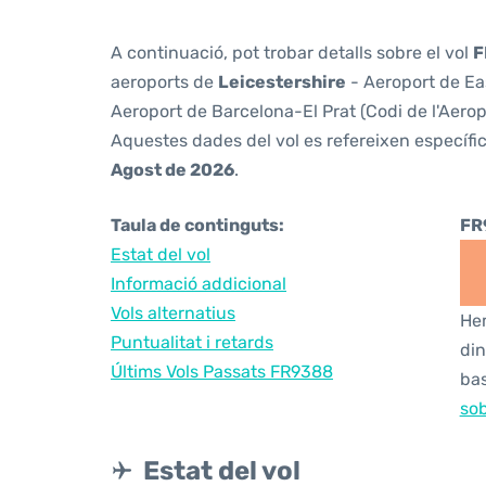
A continuació, pot trobar detalls sobre el vol
F
aeroports de
Leicestershire
- Aeroport de Ea
Aeroport de Barcelona-El Prat (Codi de l'Aero
Aquestes dades del vol es refereixen específic
Agost de 2026
.
Taula de continguts:
FR
Estat del vol
Informació addicional
Vols alternatius
Hem
Puntualitat i retards
din
Últims Vols Passats FR9388
bas
sob
Estat del vol