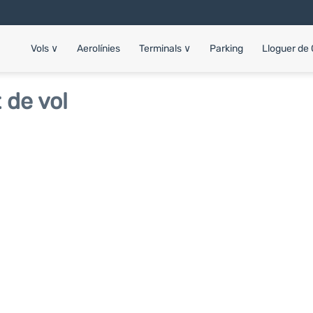
Vols
∨
Aerolínies
Terminals
∨
Parking
Lloguer de
 de vol