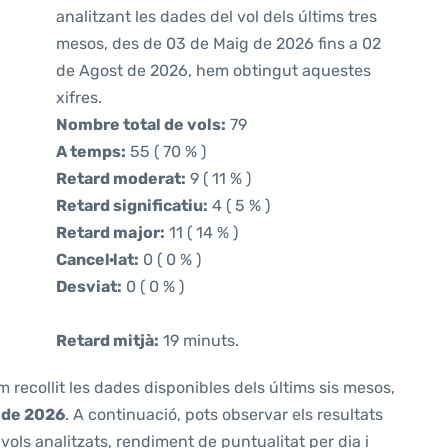
analitzant les dades del vol dels últims tres
mesos, des de 03 de Maig de 2026 fins a 02
de Agost de 2026, hem obtingut aquestes
xifres.
Nombre total de vols:
79
A temps:
55 ( 70 % )
Retard moderat:
9 ( 11 % )
Retard significatiu:
4 ( 5 % )
Retard major:
11 ( 14 % )
Cancel·lat:
0 ( 0 % )
Desviat:
0 ( 0 % )
Retard mitjà:
19 minuts.
m recollit les dades disponibles dels últims sis mesos,
 de 2026
. A continuació, pots observar els resultats
ols analitzats, rendiment de puntualitat per dia i