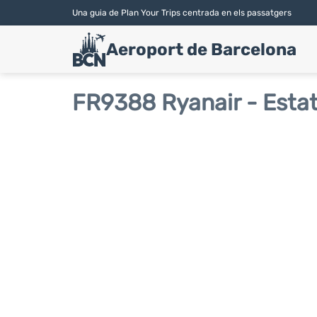
Una guia de Plan Your Trips centrada en els passatgers
Aeroport de Barcelona
FR9388 Ryanair - Estat