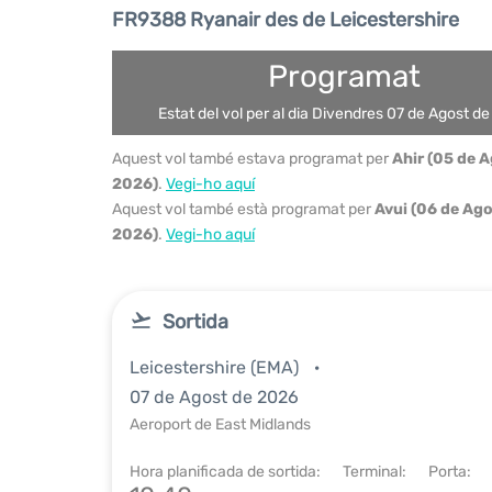
FR9388 Ryanair des de Leicestershire
Programat
Estat del vol per al dia Divendres 07 de Agost d
Aquest vol també estava programat per
Ahir (05 de 
2026)
.
Vegi-ho aquí
Aquest vol també està programat per
Avui (06 de Ag
2026)
.
Vegi-ho aquí
Sortida
Leicestershire (EMA)
07 de Agost de 2026
Aeroport de East Midlands
Hora planificada de sortida:
Terminal:
Porta: