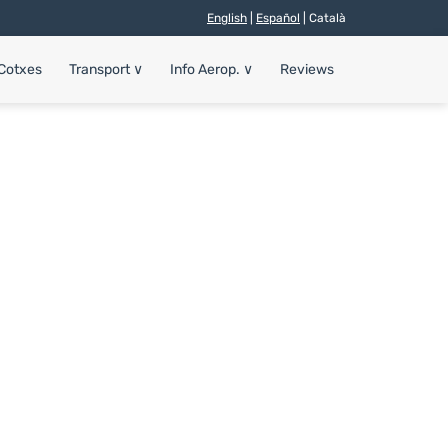
English
|
Español
| Català
 Cotxes
Transport
∨
Info Aerop.
∨
Reviews