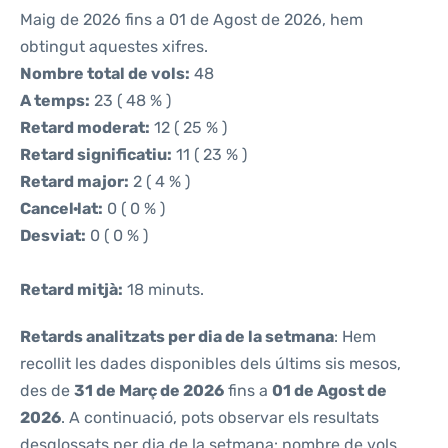
Maig de 2026 fins a 01 de Agost de 2026, hem
obtingut aquestes xifres.
Nombre total de vols:
48
A temps:
23 ( 48 % )
Retard moderat:
12 ( 25 % )
Retard significatiu:
11 ( 23 % )
Retard major:
2 ( 4 % )
Cancel·lat:
0 ( 0 % )
Desviat:
0 ( 0 % )
Retard mitjà:
18 minuts.
Retards analitzats per dia de la setmana
: Hem
recollit les dades disponibles dels últims sis mesos,
des de
31 de Març de 2026
fins a
01 de Agost de
2026
. A continuació, pots observar els resultats
desglossats per dia de la setmana: nombre de vols