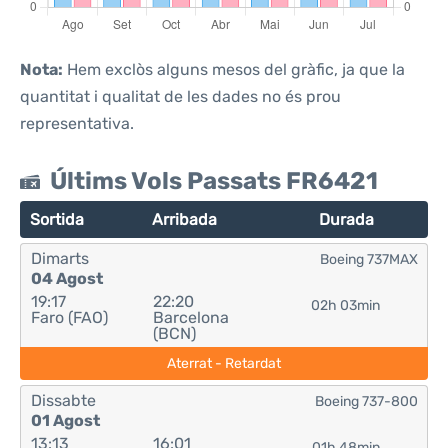
Nota:
Hem exclòs alguns mesos del gràfic, ja que la
quantitat i qualitat de les dades no és prou
representativa.
Últims Vols Passats FR6421
Sortida
Arribada
Durada
Dimarts
Boeing 737MAX
04 Agost
19:17
22:20
02h 03min
Faro (FAO)
Barcelona
(BCN)
Aterrat - Retardat
Dissabte
Boeing 737-800
01 Agost
13:13
16:01
01h 48min