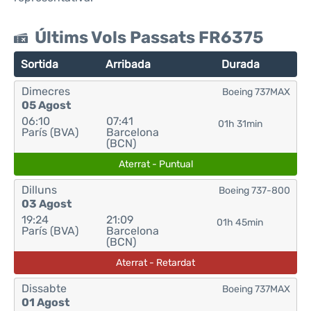
Últims Vols Passats FR6375
Sortida
Arribada
Durada
Dimecres
Boeing 737MAX
05 Agost
06:10
07:41
01h 31min
París (BVA)
Barcelona
(BCN)
Aterrat - Puntual
Dilluns
Boeing 737-800
03 Agost
19:24
21:09
01h 45min
París (BVA)
Barcelona
(BCN)
Aterrat - Retardat
Dissabte
Boeing 737MAX
01 Agost