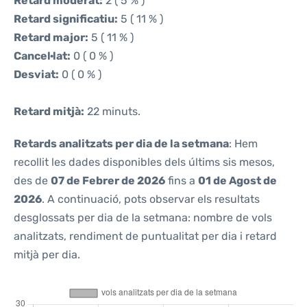
Retard moderat:
2 ( 5 % )
Retard significatiu:
5 ( 11 % )
Retard major:
5 ( 11 % )
Cancel·lat:
0 ( 0 % )
Desviat:
0 ( 0 % )
Retard mitjà:
22 minuts.
Retards analitzats per dia de la setmana
: Hem
recollit les dades disponibles dels últims sis mesos,
des de
07 de Febrer de 2026
fins a
01 de Agost de
2026
. A continuació, pots observar els resultats
desglossats per dia de la setmana: nombre de vols
analitzats, rendiment de puntualitat per dia i retard
mitjà per dia.