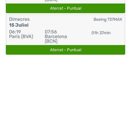
Aterrat - Puntual
Dimecres
Boeing 737MAX
15 Juliol
06:19
07:56
01h 37min
París (BVA)
Barcelona
(BCN)
Aterrat - Puntual