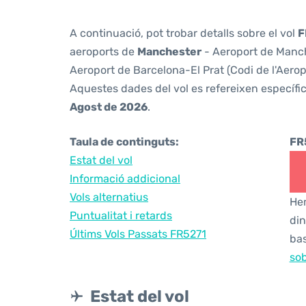
A continuació, pot trobar detalls sobre el vol
F
aeroports de
Manchester
- Aeroport de Manch
Aeroport de Barcelona-El Prat (Codi de l'Aero
Aquestes dades del vol es refereixen específic
Agost de 2026
.
Taula de continguts:
FR
Estat del vol
Informació addicional
Vols alternatius
Hem
Puntualitat i retards
din
Últims Vols Passats FR5271
bas
sob
Estat del vol