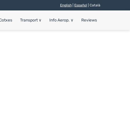
English
|
Español
| Català
 Cotxes
Transport
∨
Info Aerop.
∨
Reviews