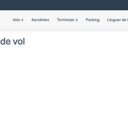
Vols
∨
Aerolínies
Terminals
∨
Parking
Lloguer de
de vol