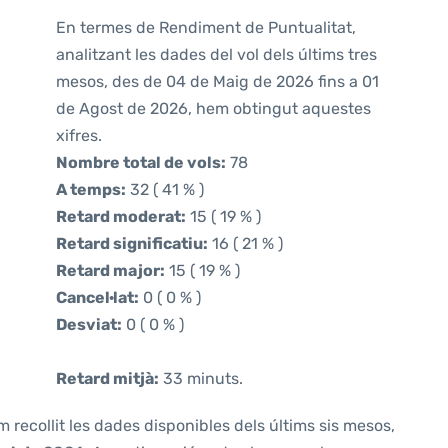
En termes de Rendiment de Puntualitat,
analitzant les dades del vol dels últims tres
mesos, des de 04 de Maig de 2026 fins a 01
de Agost de 2026, hem obtingut aquestes
xifres.
Nombre total de vols:
78
A temps:
32 ( 41 % )
Retard moderat:
15 ( 19 % )
Retard significatiu:
16 ( 21 % )
Retard major:
15 ( 19 % )
Cancel·lat:
0 ( 0 % )
Desviat:
0 ( 0 % )
Retard mitjà:
33 minuts.
m recollit les dades disponibles dels últims sis mesos,