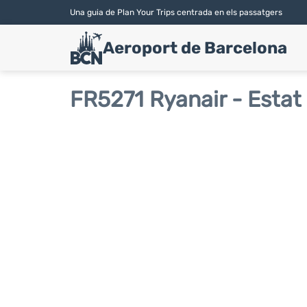
Una guia de Plan Your Trips centrada en els passatgers
Aeroport de Barcelona
FR5271 Ryanair - Estat 