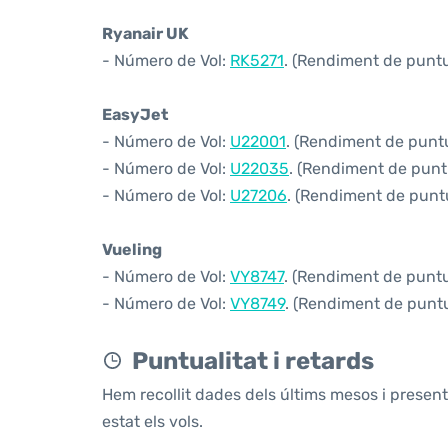
Ryanair UK
- Número de Vol:
RK5271
. (Rendiment de puntua
EasyJet
- Número de Vol:
U22001
. (Rendiment de puntua
- Número de Vol:
U22035
. (Rendiment de puntu
- Número de Vol:
U27206
. (Rendiment de puntu
Vueling
- Número de Vol:
VY8747
. (Rendiment de puntua
- Número de Vol:
VY8749
. (Rendiment de puntua
Puntualitat i retards
Hem recollit dades dels últims mesos i prese
estat els vols.