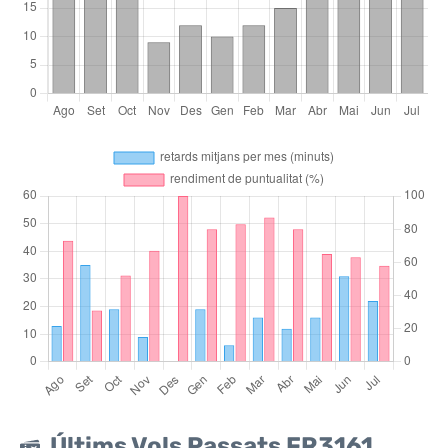
Últims Vols Passats FR3161