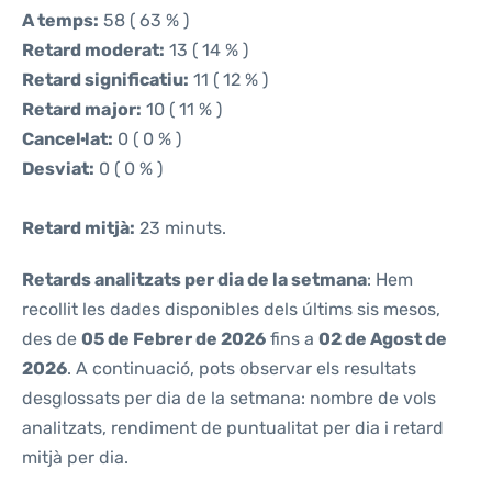
A temps:
58 ( 63 % )
Retard moderat:
13 ( 14 % )
Retard significatiu:
11 ( 12 % )
Retard major:
10 ( 11 % )
Cancel·lat:
0 ( 0 % )
Desviat:
0 ( 0 % )
Retard mitjà:
23 minuts.
Retards analitzats per dia de la setmana
: Hem
recollit les dades disponibles dels últims sis mesos,
des de
05 de Febrer de 2026
fins a
02 de Agost de
2026
. A continuació, pots observar els resultats
desglossats per dia de la setmana: nombre de vols
analitzats, rendiment de puntualitat per dia i retard
mitjà per dia.