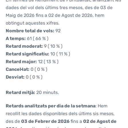
dades del vol dels últims tres mesos, des de 03 de
Maig de 2026 fins a 02 de Agost de 2026, hem
obtingut aquestes xifres.
Nombre total de vols:
92
A temps:
61 ( 66 % )
Retard moderat:
9 ( 10 % )
Retard significatiu:
10 ( 11 % )
Retard major:
12 ( 13 % )
Cancel·lat:
0 ( 0 % )
Desviat:
0 ( 0 % )
Retard mitjà:
20 minuts.
Retards analitzats per dia de la setmana
: Hem
recollit les dades disponibles dels últims sis mesos,
des de
03 de Febrer de 2026
fins a
02 de Agost de