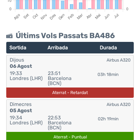
Últims Vols Passats BA486
Sortida
Arribada
Durada
Dijous
Airbus A320
06 Agost
19:33
23:51
03h 18min
Londres (LHR)
Barcelona
(BCN)
Aterrat - Retardat
Dimecres
Airbus A320
05 Agost
19:34
22:53
02h 19min
Londres (LHR)
Barcelona
(BCN)
Aterrat - Puntual