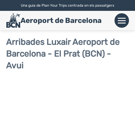
Una guia de Plan Your Trips centrada en els passatgers
English
|
Español
| Català
Aeroport de Barcelona
+
Vols
Arribades Luxair Aeroport de
Barcelona - El Prat (BCN) -
Aerolínies
Avui
+
Terminals
Parking
Lloguer de Cotxes
+
Transport
+
Info Aerop.