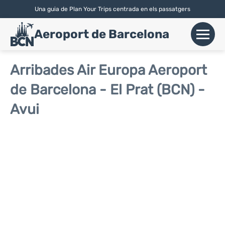
Una guia de Plan Your Trips centrada en els passatgers
English
|
Español
| Català
Aeroport de Barcelona
+
Vols
Arribades Air Europa Aeroport
de Barcelona - El Prat (BCN) -
Aerolínies
Avui
+
Terminals
Parking
Lloguer de Cotxes
+
Transport
+
Info Aerop.