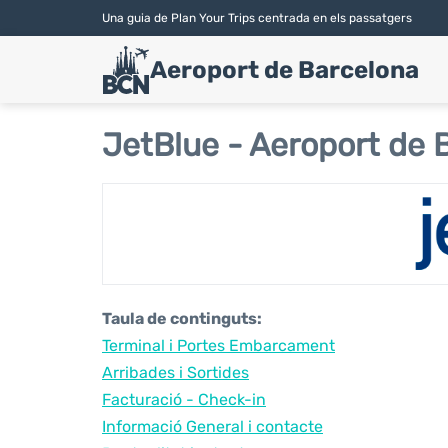
Una guia de Plan Your Trips centrada en els passatgers
Aeroport de Barcelona
JetBlue - Aeroport de B
Taula de continguts:
Terminal i Portes Embarcament
Arribades i Sortides
Facturació - Check-in
Informació General i contacte