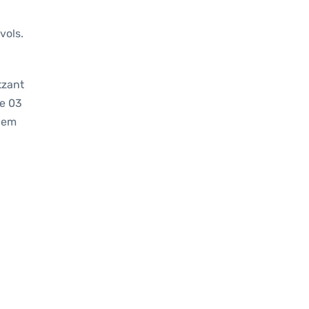
vols.
tzant
de 03
 hem