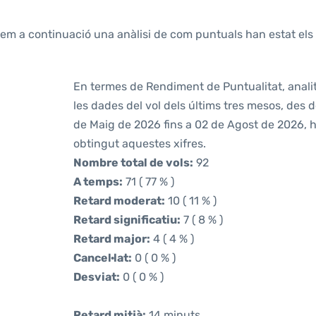
tem a continuació una anàlisi de com puntuals han estat els 
En termes de Rendiment de Puntualitat, anali
les dades del vol dels últims tres mesos, des 
de Maig de 2026 fins a 02 de Agost de 2026,
obtingut aquestes xifres.
Nombre total de vols:
92
A temps:
71 ( 77 % )
Retard moderat:
10 ( 11 % )
Retard significatiu:
7 ( 8 % )
Retard major:
4 ( 4 % )
Cancel·lat:
0 ( 0 % )
Desviat:
0 ( 0 % )
Retard mitjà:
14 minuts.