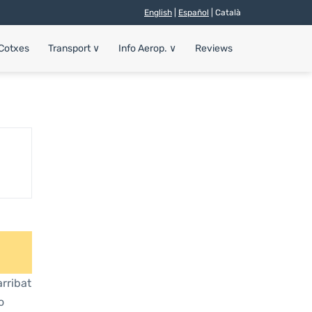
English
|
Español
| Català
 Cotxes
Transport
∨
Info Aerop.
∨
Reviews
rribat
o