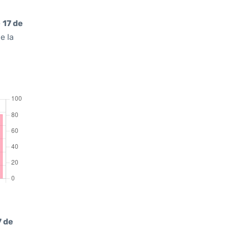
e
17 de
e la
7 de