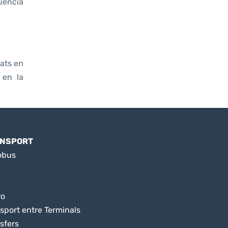
qüència
rats en
 en la
NSPORT
obus
ro
sport entre Terminals
sfers