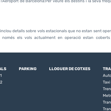
'Aeroport de Barcelona:Per veure els destins i la seva fre
nclou detalls sobre vols estacionals que no estan sent ope
e només els vols actualment en operació estan coberts
ALS
PARKING
LLOGUER DE COTXES
TRA
1
Aut
 2
Taxi
Tren
Met
Tran
Tran