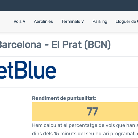
Vols
∨
Aerolínies
Terminals
∨
Parking
Lloguer de
arcelona - El Prat (BCN)
Rendiment de puntualitat:
77
Hem calculat el percentatge de vols que han a
dins dels 15 minuts del seu horari programat, 