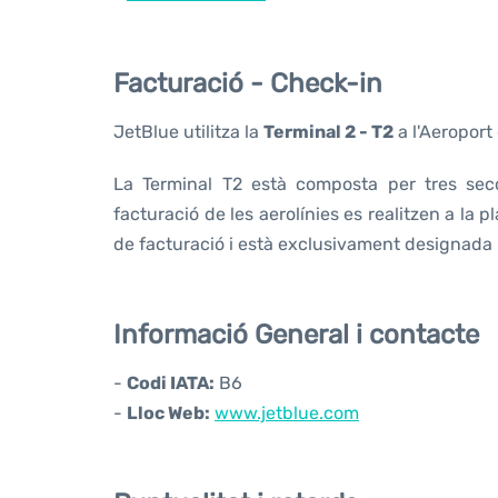
Facturació - Check-in
JetBlue utilitza la
Terminal 2 - T2
a l'Aeroport
La Terminal T2 està composta per tres secc
facturació de les aerolínies es realitzen a la p
de facturació i està exclusivament designada 
Informació General i contacte
-
Codi IATA:
B6
-
Lloc Web:
www.jetblue.com