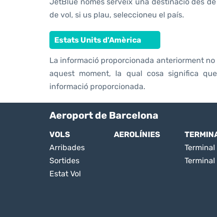
JetBlue només serveix una destinació des de l
de vol, si us plau, seleccioneu el país.
Estats Units d'Amèrica
La informació proporcionada anteriorment no i
aquest moment, la qual cosa significa qu
informació proporcionada.
Aeroport de Barcelona
VOLS
AEROLÍNIES
TERMIN
Arribades
Terminal 
Sortides
Terminal
Estat Vol