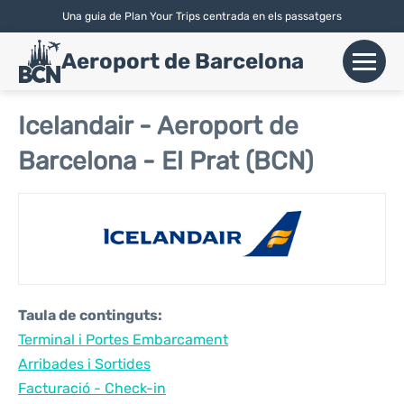
Una guia de Plan Your Trips centrada en els passatgers
English
|
Español
| Català
Aeroport de Barcelona
+
Vols
Icelandair - Aeroport de
Barcelona - El Prat (BCN)
Aerolínies
+
Terminals
Parking
Lloguer de Cotxes
Taula de continguts:
+
Terminal i Portes Embarcament
Transport
Arribades i Sortides
+
Facturació - Check-in
Info Aerop.