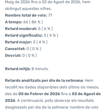
Maig de 2026 fins a 02 de Agost de 2026, hem
obtingut aquestes xifres.
Nombre total de vols:
77
A temps:
66 ( 86 % )
Retard moderat:
5 ( 6 % )
Retard significatiu:
3 ( 4 % )
Retard major:
3 ( 4 % )
Cancel·lat:
0 ( 0 % )
Desviat:
0 ( 0 % )
Retard mitjà:
8 minuts.
Retards analitzats per dia de la setmana
: Hem
recollit les dades disponibles dels últims sis mesos,
des de
05 de Febrer de 2026
fins a
02 de Agost de
2026
. A continuació, pots observar els resultats
desglossats per dia de la setmana: nombre de vols