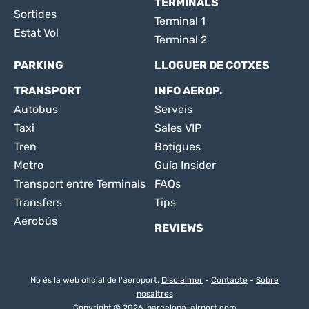
TERMINALS
Sortides
Terminal 1
Estat Vol
Terminal 2
PARKING
LLOGUER DE COTXES
TRANSPORT
INFO AEROP.
Autobus
Serveis
Taxi
Sales VIP
Tren
Botigues
Metro
Guía Insider
Transport entre Terminals
FAQs
Transfers
Tips
Aerobús
REVIEWS
No és la web oficial de l'aeroport.
Disclaimer
-
Contacte
-
Sobre
nosaltres
Copyright © 2026. barcelona-airport.com