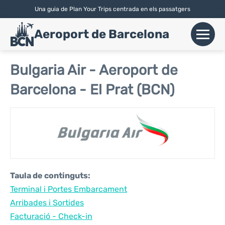
Una guia de Plan Your Trips centrada en els passatgers
English
|
Español
| Català
Aeroport de Barcelona
+
Vols
Bulgaria Air - Aeroport de
Barcelona - El Prat (BCN)
Aerolínies
+
Terminals
Parking
Lloguer de Cotxes
Taula de continguts:
+
Terminal i Portes Embarcament
Transport
Arribades i Sortides
+
Facturació - Check-in
Info Aerop.