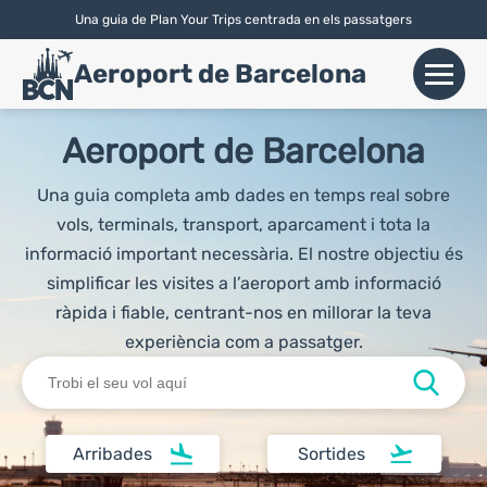
Una guia de Plan Your Trips centrada en els passatgers
English
|
Español
|
Català
Aeroport de Barcelona
+
Vols
Aeroport de Barcelona
Aerolínies
Una guia completa amb dades en temps real sobre
vols, terminals, transport, aparcament i tota la
+
Terminals
informació important necessària. El nostre objectiu és
simplificar les visites a l’aeroport amb informació
Parking
ràpida i fiable, centrant-nos en millorar la teva
experiència com a passatger.
Lloguer de Cotxes
+
Transport
Arribades
Sortides
+
Info Aerop.