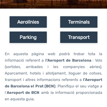
Reviews
Aerolínies
Terminals
Parking
Transport
En aquesta pàgina web podrà trobar tota la
informació referent a
l’Aeroport de Barcelona
: Vols
(sortides, arribades i les companyies aèries),
Aparcament, hotels i allotjament, lloguer de cotxes,
transport i altres informacions referents a
l’Aeroport
de Barcelona el Prat (BCN)
. Planifiqui el seu viatge a
l’
Aeroport
de BCN
amb la informació proporcionada
en aquesta guia.