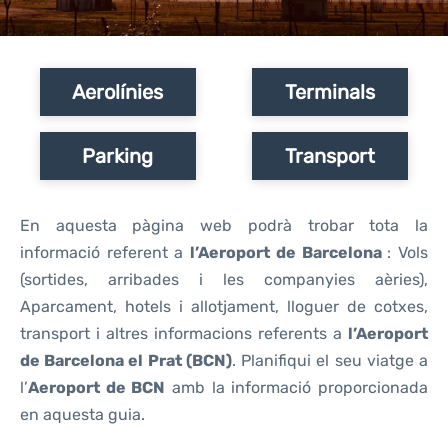
Reviews
Aerolínies
Terminals
Parking
Transport
En aquesta pàgina web podrà trobar tota la
informació referent a
l’Aeroport de Barcelona
: Vols
(sortides, arribades i les companyies aèries),
Aparcament, hotels i allotjament, lloguer de cotxes,
transport i altres informacions referents a
l’Aeroport
de Barcelona el Prat (BCN)
. Planifiqui el seu viatge a
l’
Aeroport
de BCN
amb la informació proporcionada
en aquesta guia.