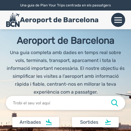
Una guia de Plan Your Trips centrada en els passatgers
English
|
Español
|
Català
Aeroport de Barcelona
+
Vols
Aeroport de Barcelona
Aerolínies
Una guia completa amb dades en temps real sobre
vols, terminals, transport, aparcament i tota la
+
Terminals
informació important necessària. El nostre objectiu és
simplificar les visites a l’aeroport amb informació
Parking
ràpida i fiable, centrant-nos en millorar la teva
experiència com a passatger.
Lloguer de Cotxes
+
Transport
Arribades
Sortides
+
Info Aerop.