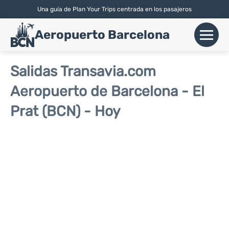
Una guía de Plan Your Trips centrada en los pasajeros
English
| Español |
Català
Aeropuerto Barcelona
+
Vuelos
Salidas Transavia.com
Aeropuerto de Barcelona - El
Aerolíneas
Prat (BCN) - Hoy
+
Terminales
Parking
Alquiler Coches
+
Transport
+
Más Info