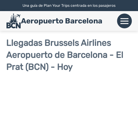
Una guía de Plan Your Trips centrada en los pasajeros
English
| Español |
Català
Aeropuerto Barcelona
+
Vuelos
Llegadas Brussels Airlines
Aeropuerto de Barcelona - El
Aerolíneas
Prat (BCN) - Hoy
+
Terminales
Parking
Alquiler Coches
+
Transport
+
Más Info