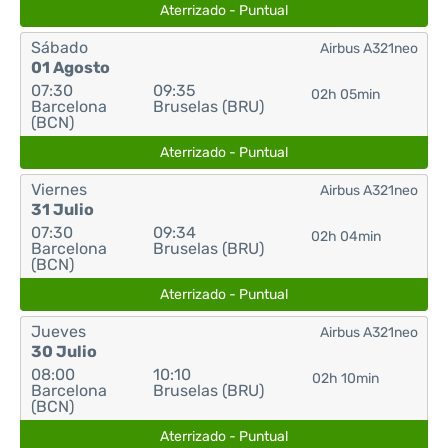
Aterrizado - Puntual
Sábado
Airbus A321neo
01 Agosto
07:30
09:35
02h 05min
Barcelona
Bruselas (BRU)
(BCN)
Aterrizado - Puntual
Viernes
Airbus A321neo
31 Julio
07:30
09:34
02h 04min
Barcelona
Bruselas (BRU)
(BCN)
Aterrizado - Puntual
Jueves
Airbus A321neo
30 Julio
08:00
10:10
02h 10min
Barcelona
Bruselas (BRU)
(BCN)
Aterrizado - Puntual