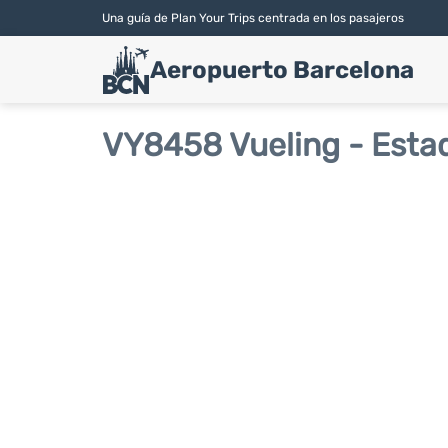
Una guía de Plan Your Trips centrada en los pasajeros
Aeropuerto Barcelona
VY8458 Vueling - Esta