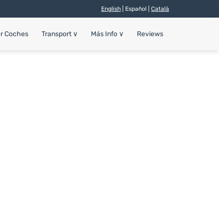
English
| Español |
Català
er Coches
Transport
∨
Más Info
∨
Reviews