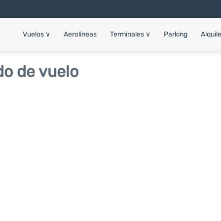
Vuelos
∨
Aerolíneas
Terminales
∨
Parking
Alquil
do de vuelo