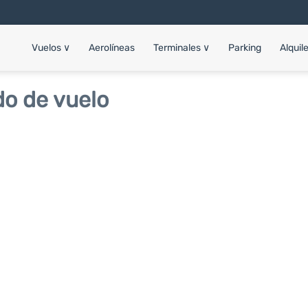
Vuelos
∨
Aerolíneas
Terminales
∨
Parking
Alquil
do de vuelo