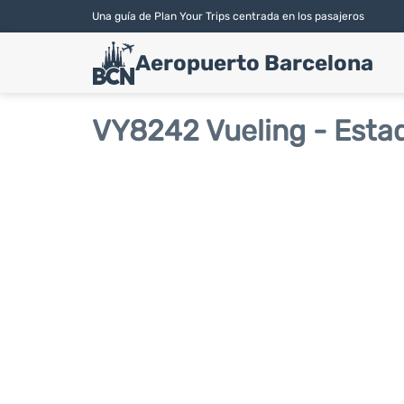
Una guía de Plan Your Trips centrada en los pasajeros
Aeropuerto Barcelona
VY8242 Vueling - Esta