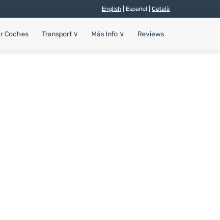
English
| Español |
Català
er Coches
Transport
∨
Más Info
∨
Reviews