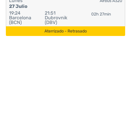
Lunes
Airbus A320
27 Julio
19:24
21:51
02h 27min
Barcelona
Dubrovnik
(BCN)
(DBV)
Aterrizado - Retrasado