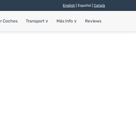
English
| Español |
Català
er Coches
Transport
∨
Más Info
∨
Reviews