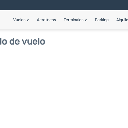
Vuelos
∨
Aerolíneas
Terminales
∨
Parking
Alquil
o de vuelo