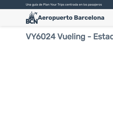
Una guía de Plan Your Trips centrada en los pasajeros
Aeropuerto Barcelona
VY6024 Vueling - Estad