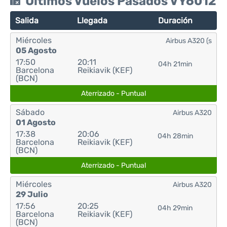
Últimos Vuelos Pasados VY6012
Salida
Llegada
Duración
Miércoles
Airbus A320 (s
05 Agosto
17:50
20:11
04h 21min
Barcelona
Reikiavik (KEF)
(BCN)
Aterrizado - Puntual
Sábado
Airbus A320
01 Agosto
17:38
20:06
04h 28min
Barcelona
Reikiavik (KEF)
(BCN)
Aterrizado - Puntual
Miércoles
Airbus A320
29 Julio
17:56
20:25
04h 29min
Barcelona
Reikiavik (KEF)
(BCN)