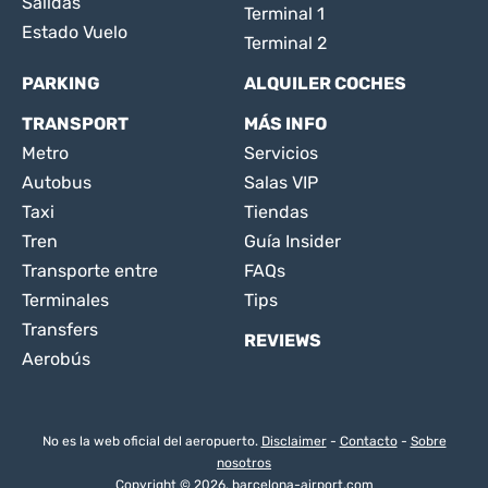
Salidas
Terminal 1
Estado Vuelo
Terminal 2
PARKING
ALQUILER COCHES
TRANSPORT
MÁS INFO
Metro
Servicios
Autobus
Salas VIP
Taxi
Tiendas
Tren
Guía Insider
Transporte entre
FAQs
Terminales
Tips
Transfers
REVIEWS
Aerobús
No es la web oficial del aeropuerto.
Disclaimer
-
Contacto
-
Sobre
nosotros
Copyright © 2026. barcelona-airport.com