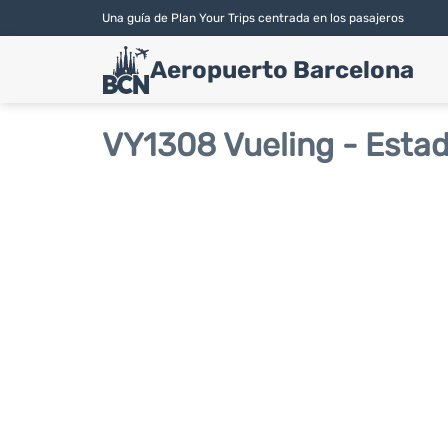
Una guía de Plan Your Trips centrada en los pasajeros
Aeropuerto Barcelona
VY1308 Vueling - Estad