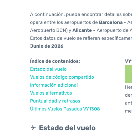
A continuación, puede encontrar detalles sob
opera entre los aeropuertos de
Barcelona
- Ae
Aeropuerto BCN) y
Alicante
- Aeropuerto de A
Estos datos de vuelo se refieren específicamen
Junio de 2026
.
Índice de contenidos:
VY
Estado del vuelo
Vuelos de código compartido
Información adicional
Hem
Vuelos alternativos
den
Puntualidad y retrasos
ant
Últimos Vuelos Pasados VY1308
me
Estado del vuelo