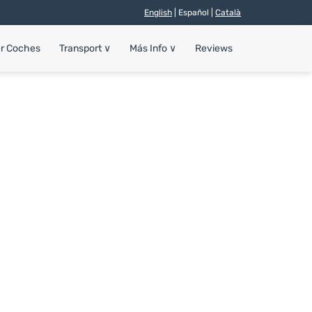
English
| Español |
Català
er Coches
Transport
∨
Más Info
∨
Reviews