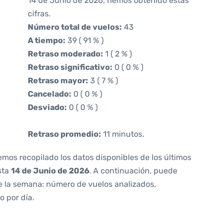
14 de Junio de 2026, hemos obtenido estas
cifras.
Número total de vuelos:
43
A tiempo:
39 ( 91 % )
Retraso moderado:
1 ( 2 % )
Retraso significativo:
0 ( 0 % )
Retraso mayor:
3 ( 7 % )
Cancelado:
0 ( 0 % )
Desviado:
0 ( 0 % )
Retraso promedio:
11 minutos.
emos recopilado los datos disponibles de los últimos
sta
14 de Junio de 2026
. A continuación, puede
e la semana: número de vuelos analizados,
o por día.