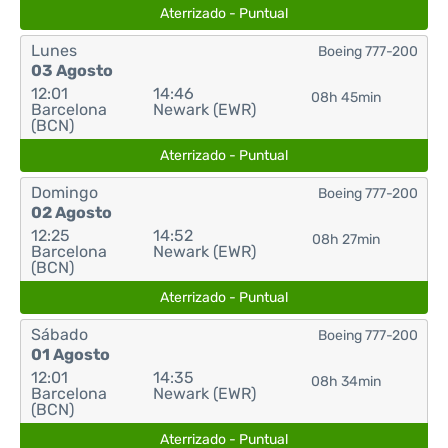
Aterrizado - Puntual
Lunes
Boeing 777-200
03 Agosto
12:01
14:46
08h 45min
Barcelona
Newark (EWR)
(BCN)
Aterrizado - Puntual
Domingo
Boeing 777-200
02 Agosto
12:25
14:52
08h 27min
Barcelona
Newark (EWR)
(BCN)
Aterrizado - Puntual
Sábado
Boeing 777-200
01 Agosto
12:01
14:35
08h 34min
Barcelona
Newark (EWR)
(BCN)
Aterrizado - Puntual