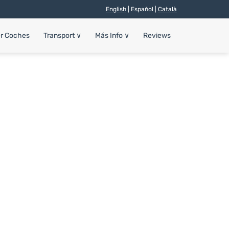
English
| Español |
Català
er Coches
Transport
∨
Más Info
∨
Reviews