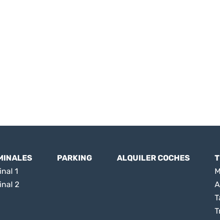
MINALES
PARKING
ALQUILER COCHES
T
nal 1
M
inal 2
A
T
T