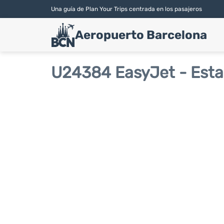
Una guía de Plan Your Trips centrada en los pasajeros
Aeropuerto Barcelona
U24384 EasyJet - Esta