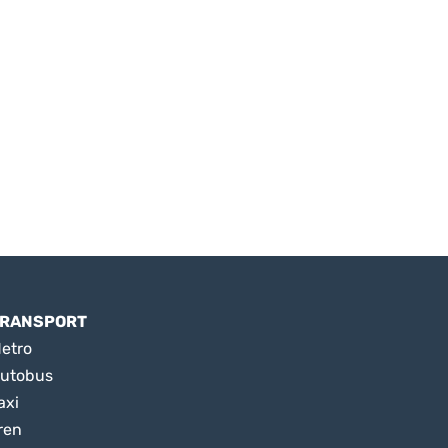
RANSPORT
etro
utobus
axi
ren