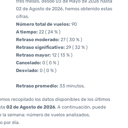
tres meses, desde 03 de Mayo de 2026 hasta
02 de Agosto de 2026, hemos obtenido estas
cifras.
Número total de vuelos:
90
A tiempo:
22 ( 24 % )
Retraso moderado:
27 ( 30 % )
Retraso significativo:
29 ( 32 % )
Retraso mayor:
12 ( 13 % )
Cancelado:
0 ( 0 % )
Desviado:
0 ( 0 % )
Retraso promedio:
33 minutos.
emos recopilado los datos disponibles de los últimos
sta
02 de Agosto de 2026
. A continuación, puede
e la semana: número de vuelos analizados,
o por día.