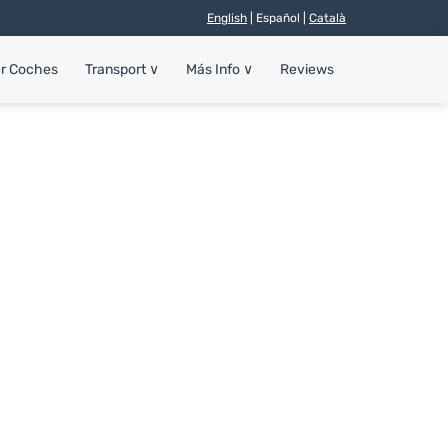
English
| Español |
Català
er Coches
Transport
∨
Más Info
∨
Reviews