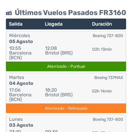
Últimos Vuelos Pasados FR3160
Salida
Llegada
Duración
Miércoles
Boeing 737-800
05 Agosto
10:55
12:08
02h 13min
Barcelona
Bristol (BRS)
(BCN)
Aterrizado - Puntual
Martes
Boeing 737MAX
04 Agosto
17:06
18:20
02h 14min
Barcelona
Bristol (BRS)
(BCN)
Aterrizado - Retrasado
Lunes
Boeing 737-800
03 Agosto
23:10
00:35